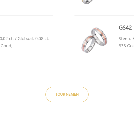
GS42
,02 ct. / Globaal: 0,08 ct.
Steen: B
Goud,...
333 Gou
TOUR NEMEN