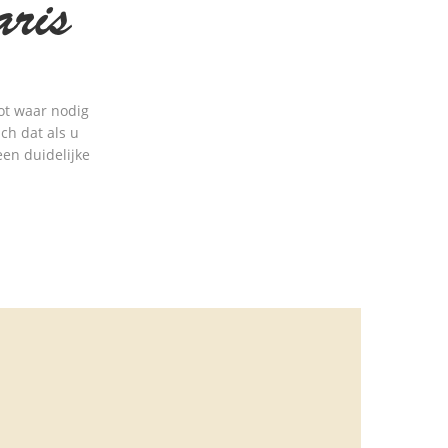
ris
tot waar nodig
ich dat als u
een duidelijke