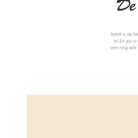
De
Komt u op bez
is! En als u
een ring wilt