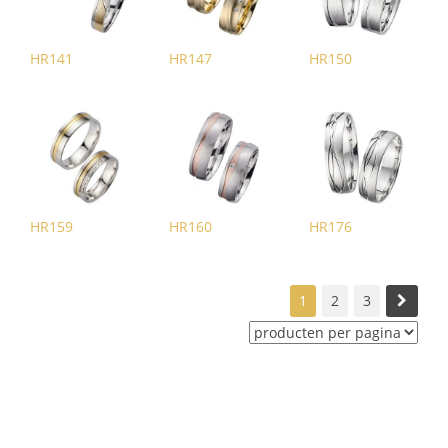
HR141
HR147
HR150
HR159
HR160
HR176
1
2
3