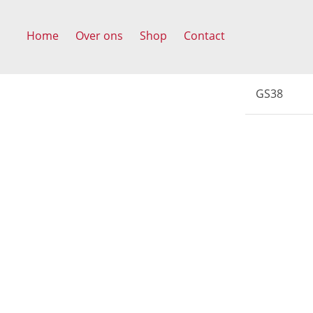
Home
Over ons
Shop
Contact
GS38