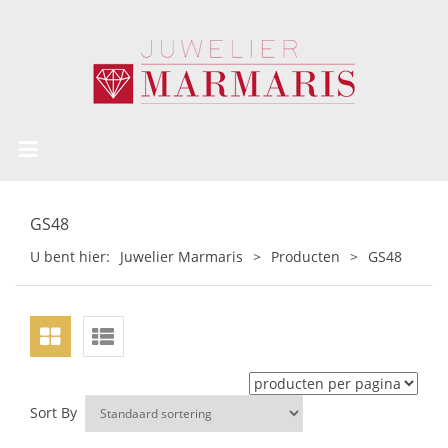
GS48
U bent hier:
Juwelier Marmaris
>
Producten
>
GS48
Sort By