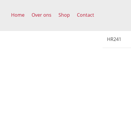
Home
Over ons
Shop
Contact
HR241