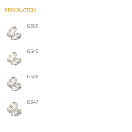
PRODUCTEN
GS50
GS49
GS48
GS47