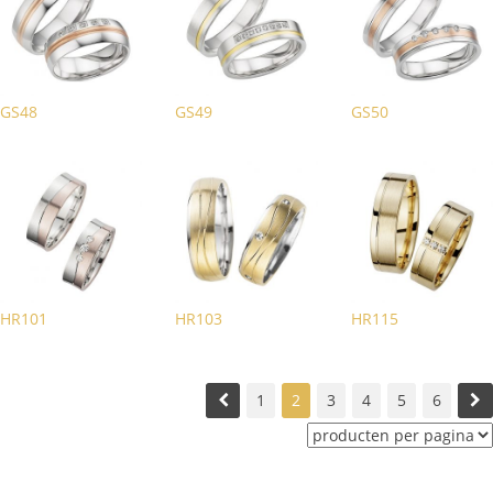
GS48
GS49
GS50
HR101
HR103
HR115
1
2
3
4
5
6