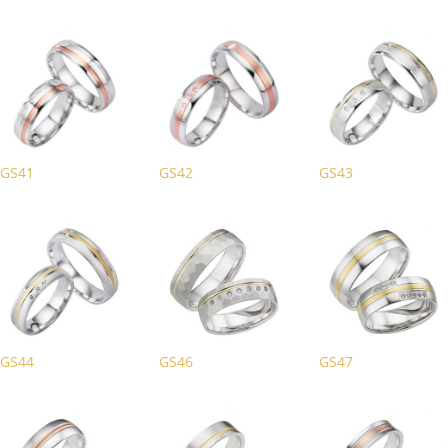
GS41
GS42
GS43
GS44
GS46
GS47